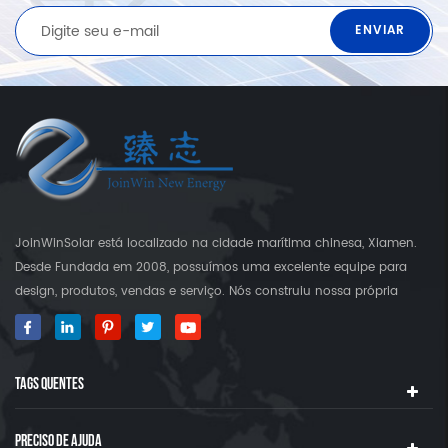
JoinWinSolar está localizado na cidade marítima chinesa, Xiamen.
Desde Fundada em 2008, possuímos uma excelente equipe para
design, produtos, vendas e serviço. Nós construiu nossa própria
fábrica que é mais do que 3000 quadrado terra. Como fornecedor
global em suportes de montagem solar JoinWinSolar criou um valor
agregado para os clientes em torno do mundo ◆ Nosso produtos
TAGS QUENTES
JoinwinSolar Produtos incluem o seguinte: 1, sistemas de montagem
solar de telhado de metal e acessórios 2, telha Sistemas de
montagem solar de telhado e acessórios 3, Sistemas de montagem
PRECISO DE AJUDA