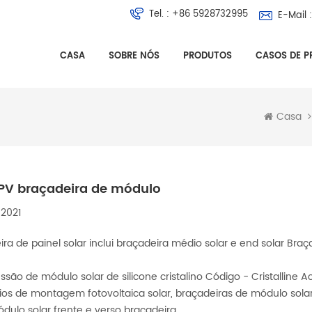
Tel. :
+86 5928732995
E-Mail :
CASA
SOBRE NÓS
PRODUTOS
CASOS DE P
Casa
 PV braçadeira de módulo
 2021
ra de painel solar inclui braçadeira médio solar e end solar Braç
ão de módulo solar de silicone cristalino Código - Cristalline Ac
ios de montagem fotovoltaica solar, braçadeiras de módulo solar,
ódulo solar frente e verso braçadeira