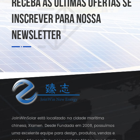
RECEBA AS ÚLTIMAS OFERTAS SE
INSCREVER PARA NOSSA
NEWSLETTER
JoinWinSolar está localizado na cidade marítima
chinesa, Xiamen. Desde Fundada em 2008, possuímos
uma excelente equipe para design, produtos, vendas e