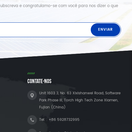
o, subscreva e congratulamo-se com você para nos dizer o que
CONTATE-NOS
Unit 1603 3, No. 63 Xixishanwei Road, Software
Park Phase III, Torch High Tech Zone Xiamen,
Fujian (China)
Tel. :
+86 5928732995