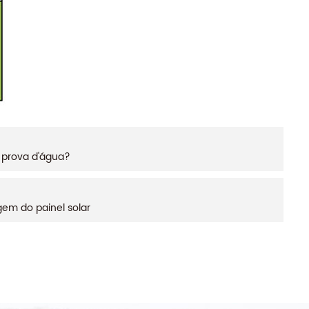
 prova d'água?
em do painel solar