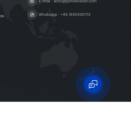
E-mail :
echo@joinwinsolar.com
Whatsapp :
+86 18959251713
ade
|
|
IPV6 REDE SUPORTADA
MAPA DO SITE
XML