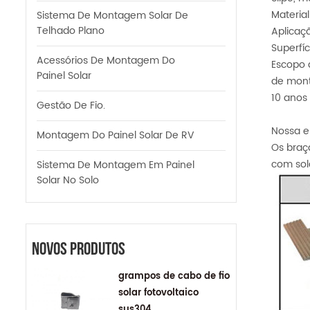
Material
Sistema De Montagem Solar De
Telhado Plano
Aplicaç
Superfí
Acessórios De Montagem Do
Escopo d
Painel Solar
de mont
10 anos 
Gestão De Fio.
Nossa e
Montagem Do Painel Solar De RV
Os braç
com sola
Sistema De Montagem Em Painel
Solar No Solo
Novos Produtos
grampos de cabo de fio
solar fotovoltaico
sus304