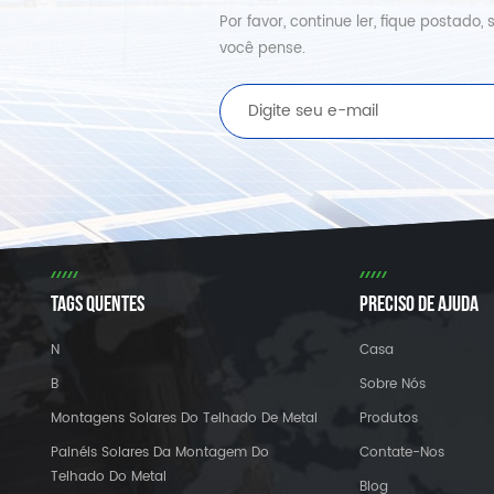
Por favor, continue ler, fique postad
você pense.
TAGS QUENTES
PRECISO DE AJUDA
N
Casa
B
Sobre Nós
Montagens Solares Do Telhado De Metal
Produtos
Painéis Solares Da Montagem Do
Contate-Nos
Telhado Do Metal
Blog