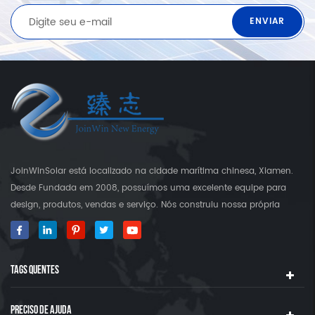
JoinWinSolar está localizado na cidade marítima chinesa, Xiamen.
Desde Fundada em 2008, possuímos uma excelente equipe para
design, produtos, vendas e serviço. Nós construiu nossa própria
fábrica que é mais do que 3000 quadrado terra. Como fornecedor
global em suportes de montagem solar JoinWinSolar criou um valor
agregado para os clientes em torno do mundo ◆ Nosso produtos
TAGS QUENTES
JoinwinSolar Produtos incluem o seguinte: 1, sistemas de montagem
solar de telhado de metal e acessórios 2, telha Sistemas de
montagem solar de telhado e acessórios 3, Sistemas de montagem
PRECISO DE AJUDA