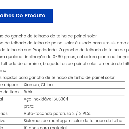
alhes Do Produto
ão do gancho de telhado de telha de painel solar
o de telhado de telha de painel solar é usado para um sistema 
 de telha da sua Propriedade. O gancho de telhado de telha de p
com qualquer inclinação de 0-60 graus, cobertura plana ou la
e telhado de alumínio, braçadeiras de painel solar, emenda de tr
omo.
s rápidos para gancho de telhado de telha de painel solar
de origem
Xiamen, China
o de item
Brhk
al
Aço Inoxidável SUS304
prata
rios
Auto-tocando parafuso 2 / 3 PCs.
ivo
Sistemas de montagem solar de telhado de telha
ia
10 anos para material