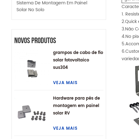
Sistema De Montagem Em Painel
Caracter
Solar No Solo
1. Resis
2.Quick 
3.Não C
4.No pi
Novos Produtos
5.Accom
6.Custo
grampos de cabo de fio
varieda
solar fotovoltaico
sus304
VEJA MAIS
Hardware para pés de
montagem em painel
solar RV
VEJA MAIS