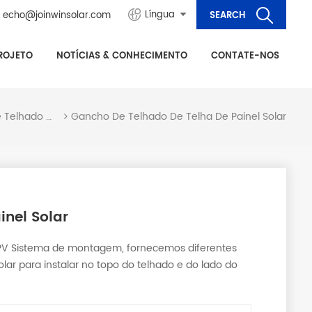
Língua
echo@joinwinsolar.com
ROJETO
NOTÍCIAS & CONHECIMENTO
CONTATE-NOS
Gancho De Telhado De Telha De Painel Solar
Sistema De Montagem Solar De Telhado De Telha
inel Solar
a PV Sistema de montagem, fornecemos diferentes
lar para instalar no topo do telhado e do lado do